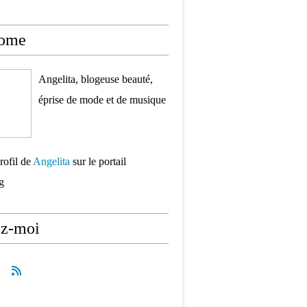
ome
Angelita, blogeuse beauté,
éprise de mode et de musique
rofil de
Angelita
sur le portail
g
ez-moi