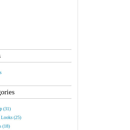
s
s
ories
p
(31)
 Looks
(25)
s
(18)