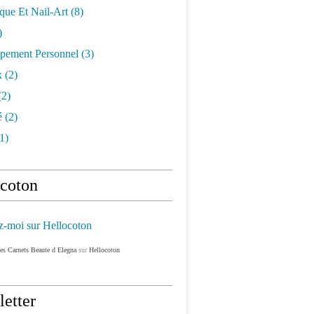
que Et Nail-Art
(8)
)
pement Personnel
(3)
x
(2)
(2)
é
(2)
1)
coton
es Carnets Beaute d Elegna
sur
Hellocoton
etter