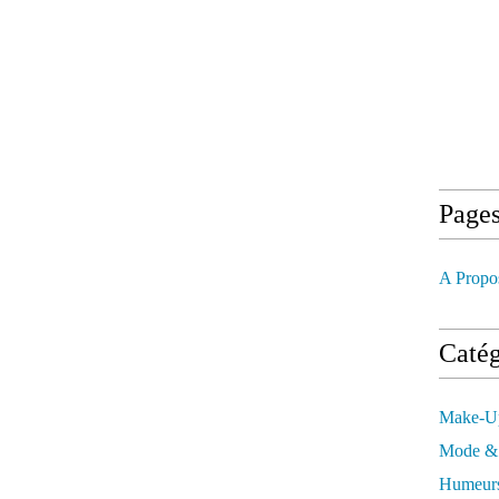
Page
A Propo
Catég
Make-U
Mode &
Humeur