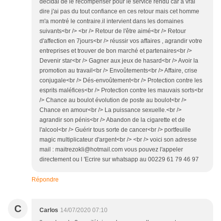
décidai de le récompenser pour le service rendu car a vrai
dire j'ai pas du tout confiance en ces retour mais cet homme
m'a montré le contraire.il intervient dans les domaines
suivants<br /> <br /> Retour de l'être aimé<br /> Retour
d'affection en 7jours<br /> réussir vos affaires , agrandir votre
entreprises et trouver de bon marché et partenaires<br />
Devenir star<br /> Gagner aux jeux de hasard<br /> Avoir la
promotion au travail<br /> Envoûtements<br /> Affaire, crise
conjugale<br /> Dés-envoûtement<br /> Protection contre les
esprits maléfices<br /> Protection contre les mauvais sorts<br
/> Chance au boulot évolution de poste au boulot<br />
Chance en amour<br /> La puissance sexuelle.<br />
agrandir son pénis<br /> Abandon de la cigarette et de
l'alcool<br /> Guérir tous sorte de cancer<br /> portfeuille
magic multiplicateur d'argent<br /> <br /> voici son adresse
mail : maitrezokli@hotmail.com vous pouvez l'appeler
directement ou l 'Ecrire sur whatsapp au 00229 61 79 46 97
Répondre
C
Carlos
14/07/2020 07:10