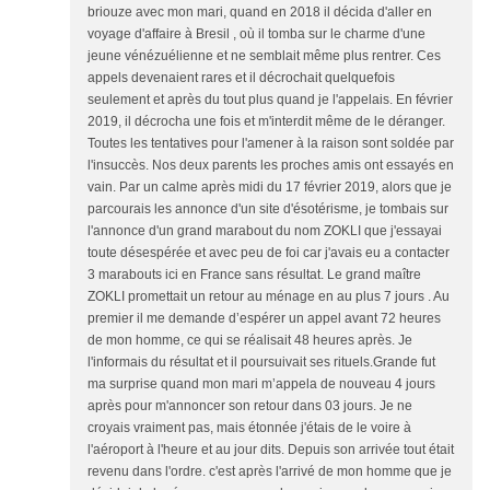
briouze avec mon mari, quand en 2018 il décida d'aller en
voyage d'affaire à Bresil , où il tomba sur le charme d'une
jeune vénézuélienne et ne semblait même plus rentrer. Ces
appels devenaient rares et il décrochait quelquefois
seulement et après du tout plus quand je l'appelais. En février
2019, il décrocha une fois et m'interdit même de le déranger.
Toutes les tentatives pour l'amener à la raison sont soldée par
l'insuccès. Nos deux parents les proches amis ont essayés en
vain. Par un calme après midi du 17 février 2019, alors que je
parcourais les annonce d'un site d'ésotérisme, je tombais sur
l'annonce d'un grand marabout du nom ZOKLI que j'essayai
toute désespérée et avec peu de foi car j'avais eu a contacter
3 marabouts ici en France sans résultat. Le grand maître
ZOKLI promettait un retour au ménage en au plus 7 jours . Au
premier il me demande d’espérer un appel avant 72 heures
de mon homme, ce qui se réalisait 48 heures après. Je
l'informais du résultat et il poursuivait ses rituels.Grande fut
ma surprise quand mon mari m’appela de nouveau 4 jours
après pour m'annoncer son retour dans 03 jours. Je ne
croyais vraiment pas, mais étonnée j'étais de le voire à
l'aéroport à l'heure et au jour dits. Depuis son arrivée tout était
revenu dans l'ordre. c'est après l'arrivé de mon homme que je