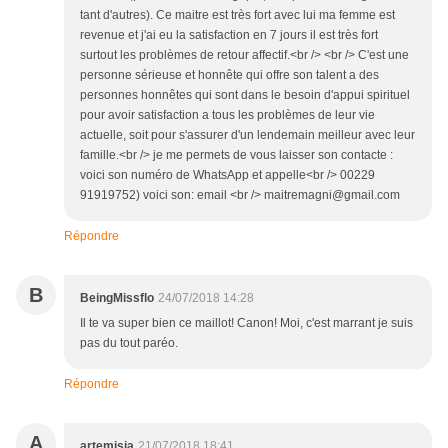
tant d'autres). Ce maitre est très fort avec lui ma femme est
revenue et j'ai eu la satisfaction en 7 jours il est très fort
surtout les problèmes de retour affectif.<br /> <br /> C'est une
personne sérieuse et honnête qui offre son talent a des
personnes honnêtes qui sont dans le besoin d'appui spirituel
pour avoir satisfaction a tous les problèmes de leur vie
actuelle, soit pour s'assurer d'un lendemain meilleur avec leur
famille.<br /> je me permets de vous laisser son contacte :
voici son numéro de WhatsApp et appelle<br /> 00229
91919752) voici son: email <br /> maitremagni@gmail.com
Répondre
B
BeingMissflo
24/07/2018 14:28
Il te va super bien ce maillot! Canon! Moi, c'est marrant je suis
pas du tout paréo.
Répondre
A
artemisia
21/07/2018 18:41