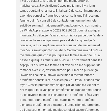
Il y a de cela 2 ans j'étais un homme malheureux et
malchanceux. J'avais divorcé avec ma femme il y a long
temps pourtant je l'aimais. Et j'ai parlé de ça sur internet pour
avoir des conseils. Parmi tous les conseils que j'ai reçu une
femme qui m'a conseillé de contacter un homme honnete
suivit de son mail maitremagni@gmail.com voici son numéro
de WhatsApp et appelle 00229 91919752 pour lui expliquer
mon cas. Au début je n'avais pas confiance parce que j'ai déjà
contacter beaucoup qui m'ont pas satisfait et quand je l'ai
contacté, je lui ai expliqué toute la situation de ma femme et
moi. Vous savez quoi?<br /> <br /> Cet homme m'a dit qu'il va
me faire quelque chose pour que ma femme revienne. Et j'ai
passé à quelques rituels.<br /> <br /> Et bizarrement dans les
sept jours à suivre ma femme est revenu en me suppliant de
remarier avec elle, c'est un miracle pour moi en plus de ça
j'avais des soucis au travail avec mon directeur tout ces
problèmes sont finis et je suis en paix au travail et dans mon
foyer. C'est le premier miracle que j'ai vu dans ma vie.<br />
<br /> (pour tous vos petits problèmes de rupture amoureuse
ou de divorce-maladie-la chance-les problèmes liés a votre
personnes d'une manière-les maux de ventre-problème
d'enfants-problème de blocage-attirance clientèle-problème
du travail,porte monnaie magique,multiplication d'argent ou