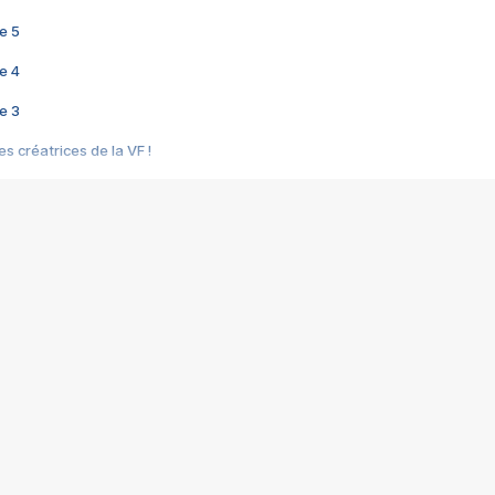
e 5
e 4
e 3
s créatrices de la VF !
e 2
e 1
e Mektoub My Love arrive enfin ! Rencontre avec Shaïn Boumedine et Sal
i : après Toni en famille
elle réalise le bouleversant Dites lui que je l'aime
ais ! Rencontre autour de Vie privée de Rebecca Zlotowski
 de Marguerite, Grave... Rencontre avec Ella Rumpf
 Les Rêveurs, un film intime sur la santé mentale